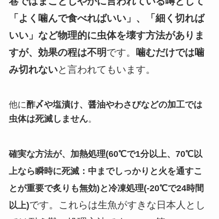
巷ではまことしやかに言われている噂として
「よく噛んで食べればいい」、「細く切れば
いい」など物理的に虫体を壊す方法がありま
すが、効果の程は不明
です。
噛むだけでは噛
み切れない
と言われてもいます。
他に
酢〆や塩漬け、醤油やわさびなどの加工では
虫体は死滅しません
。
確実な方法が、加熱処理(60℃で1分以上、70℃以
上なら瞬時に死滅：中までしっかりと火を通すこ
とが重要で炙りも無効)と冷凍処理(-20℃で24時間
です。これらは生魚がすきな日本人とし
以上)