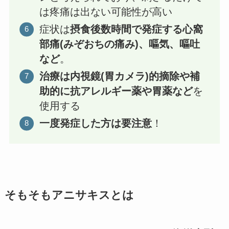
は疼痛は出ない可能性が高い
症状は
摂食後数時間で発症する心窩
部痛(みぞおちの痛み)、嘔気、嘔吐
など
。
治療は内視鏡(胃カメラ)的摘除や補
助的に抗アレルギー薬や胃薬など
を
使用する
一度発症した方は要注意
！
そもそもアニサキスとは