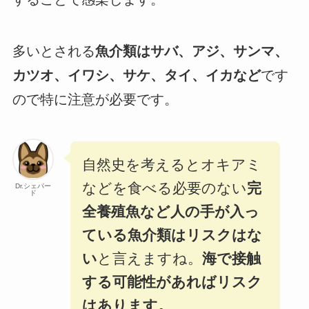
多いとされる
魚介類はサバ、アジ、サンマ、
カツオ、イワシ、サケ、タイ、イカなど
です
ので特に注意が必要です。
自然史を考えるとオキアミ
などを食べる必要のない
完
Dr.シェパー
ド
全養殖魚など人の手が入っ
ている魚介類はリスクはな
い
と言えますね。
海で接触
する可能性があればリスク
はあります。