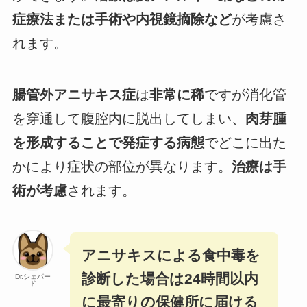
症療法または手術や内視鏡摘除など
が考慮さ
れます。
腸管外アニサキス症
は
非常に稀
ですが消化管
を穿通して腹腔内に脱出してしまい、
肉芽腫
を形成することで発症する病態
でどこに出た
かにより症状の部位が異なります。
治療は手
術が考慮
されます。
アニサキスによる食中毒を
診断した場合は24時間以内
Dr.シェパー
ド
に最寄りの保健所に届ける