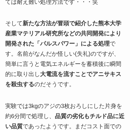
ては耐え難い処理方法です・・・笑
そして
新たな方法が冒頭で紹介した熊本大学
産業マテリアル研究所などの共同開発により
開発された「パルスパワー」による処理
で
す。名前がなんだか怪しい(失礼)のですが、
簡単に言うと電気エネルギーを蓄積後に瞬間
的に取り出し
大電流を流すことでアニサキス
を殺虫する
のだそうです。
実験では3kgのアジの3枚おろしにした片身を
約6分間で処理し、
品質の劣化もチルド品に近
い品質
であったようです。まだコスト面での