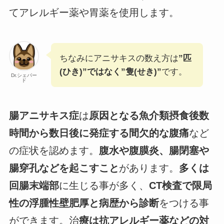
てアレルギー薬や胃薬を使用します。
ちなみにアニサキスの数え方は
”匹
(ひき)”ではなく”隻(せき)”
です。
Dr.シェパー
ド
腸アニサキス症
は
原因となる魚介類摂食後数
時間から数日後に発症する間欠的な腹痛
など
の症状を認めます。
腹水や腹膜炎、腸閉塞や
腸穿孔などを起こすこと
があります。
多くは
回腸末端部
に生じる事が多く、
CT検査で限局
性の浮腫性壁肥厚と病歴から診断
をつける事
ができます。治
療は抗アレルギー薬などの対