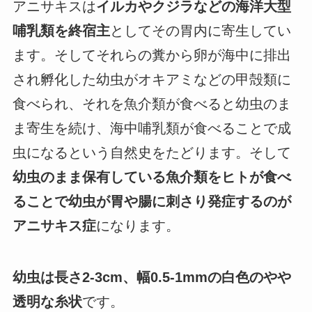
ア
ニサキスは
イルカやクジラなどの海洋大型
哺乳類を終宿主
としてその胃内に寄生してい
ます。そしてそれらの糞から卵が海中に排出
され孵化した幼虫がオキアミなどの甲殻類に
食べられ、それを魚介類が食べると幼虫のま
ま寄生を続け、海中哺乳類が食べることで成
虫になるという自然史をたどります。そして
幼虫のまま保有している魚介類をヒトが食べ
ることで幼虫が胃や腸に刺さり発症するのが
アニサキス症
になります。
幼虫は長さ2-3cm、幅0.5-1mmの白色のやや
透明な糸状
です。