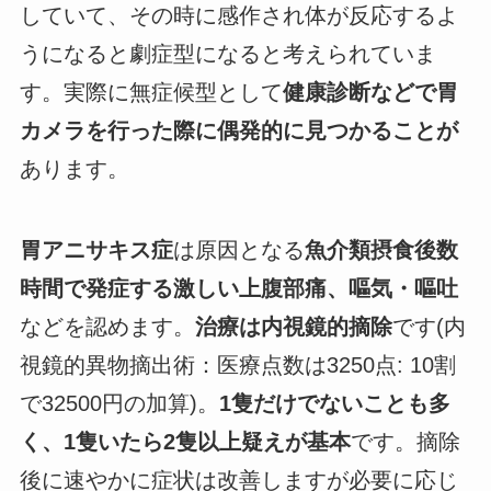
していて、その時に感作され体が反応するよ
うになると劇症型になると考えられていま
す。実際に無症候型として
健康診断などで胃
カメラを行った際に偶発的に見つかることが
あります。
胃アニサキス症
は原因となる
魚介類摂食後数
時間で発症する激しい上腹部痛、嘔気・嘔吐
などを認めます。
治療は内視鏡的摘除
です(内
視鏡的異物摘出術：医療点数は3250点: 10割
で32500円の加算)。
1隻だけでないことも多
く、1隻いたら2隻以上疑えが基本
です。摘除
後に速やかに症状は改善しますが必要に応じ