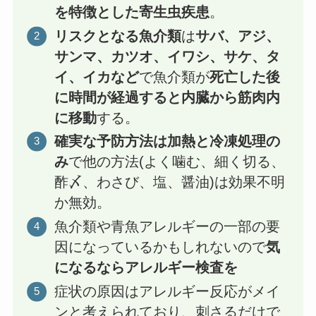
を特徴とした寄生虫疾患
。
リスクとなる魚介類
は
サバ、アジ、
サンマ、カツオ、イワシ、サケ、タ
イ、イカなど
で魚介類が
死亡した後
に時間が経過すると内臓から筋肉内
に移動
する。
確実な予防方法は加熱と冷凍処理の
み
で他の方法(よく噛む、細く切る、
酢〆、わさび、塩、醤油)は効果不明
か無効。
魚介類や青魚アレルギーの一部の要
因になっているかもしれないので
気
になるならアレルギー検査を
症状の原因はアレルギー反応がメイ
ンと考えられており、刺さるだけで