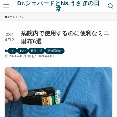
Dr.シェパードとNs.うさぎの日
常
ホーム
PR
病院内で使用するのに便利なミニ
2024
4/13
財布6選
PR
TOP
日常生活
研修医向け
2021年10月28日
2024年4月13日